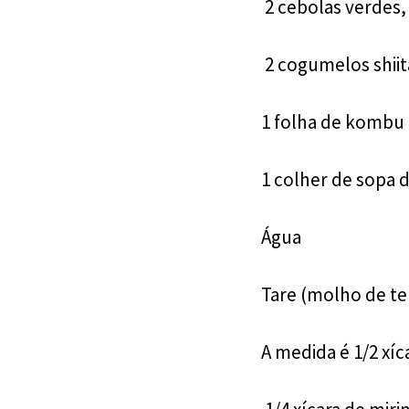
2 cebolas verdes,
2 cogumelos shiit
1 folha de kombu 
1 colher de sopa 
Água
Tare (molho de t
A medida é 1/2 xíc