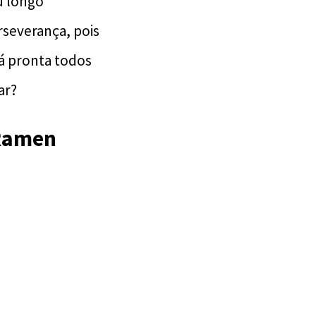
u longo
rseverança, pois
tá pronta todos
ar?
 Ramen