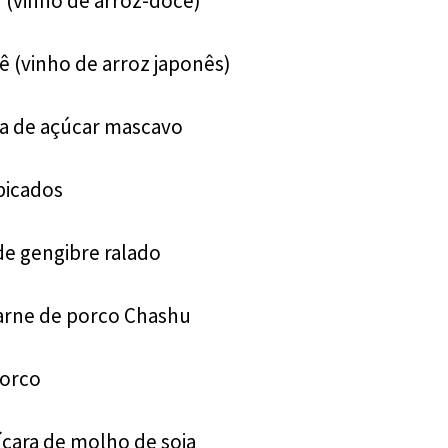
n (vinho de arroz-doce)
ê (vinho de arroz japonês)
pa de açúcar mascavo
picados
de gengibre ralado
carne de porco Chashu
porco
ícara de molho de soja