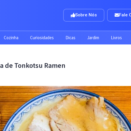
Sobre Nós
Fale 
Cozinha
Curiosidades
Dicas
Jardim
Livros
pa de Tonkotsu Ramen