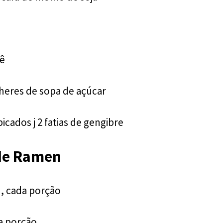
n
uê
heres de sopa de açúcar
icados j 2 fatias de gengibre
de Ramen
u, cada porção
a porção