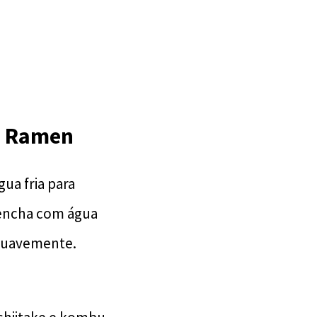
su Ramen
gua fria para
 encha com água
 suavemente.