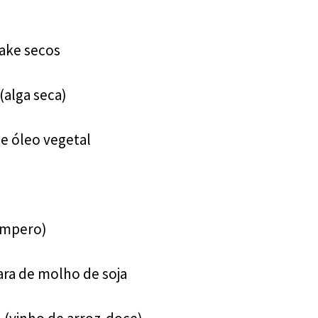
ake secos
(alga seca)
de óleo vegetal
empero)
ara de molho de soja