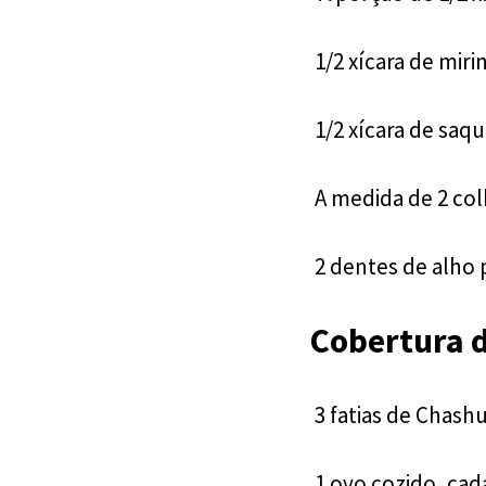
1/2 xícara de miri
1/2 xícara de saq
A medida de 2 col
2 dentes de alho p
Cobertura 
3 fatias de Chash
1 ovo cozido, cad